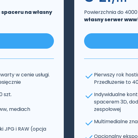
 spaceru na własny
Powierzchnia do 400
własny serwer www
warty w cenie usługi.
Pierwszy rok hosti
iesięcznie
Przedłużenie to 40
 szt.
Indywidualne kon
spacerem 3D, dod
 www, mediach
zespołowej
Multimedialne znac
ki JPG i RAW (opcja
Opcjonalny ekspor