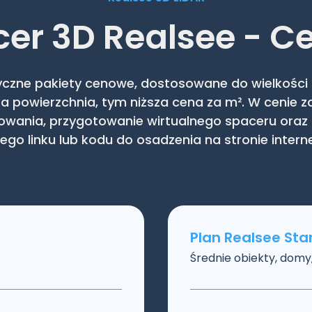
er 3D Realsee - C
yczne pakiety cenowe, dostosowane do wielkości o
sza powierzchnia, tym niższa cena za m². W cenie
owania, przygotowanie wirtualnego spaceru oraz 
go linku lub kodu do osadzenia na stronie intern
Plan Realsee St
Średnie obiekty, domy,