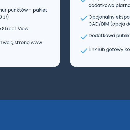
dodatkowo płatna 
mur punktów - pakiet
 zł)
Opcjonalny ekspo
CAD/BIM (opcja d
 Street View
Dodatkowa publika
z Twoją stroną www
Link lub gotowy k