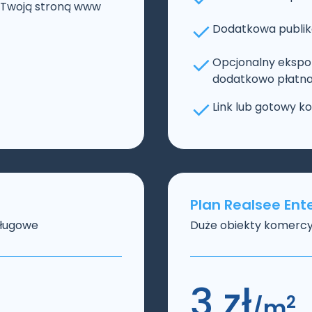
z Twoją stroną www
Dodatkowa publika
Opcjonalny ekspor
dodatkowo płatna 
Link lub gotowy k
Plan Realsee Ent
sługowe
Duże obiekty komercyj
3 zł
2
/m