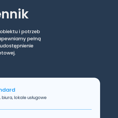
ennik
biektu i potrzeb
 zapewniamy pełną
udostępnienie
etowej.
andard
 biura, lokale usługowe