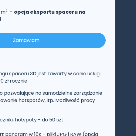
2
0 m
-
opcja eksportu spaceru na
!
Zamawiam
ngu spaceru 3D jest zawarty w cenie usługi.
0 zł rocznie
to pozwalające na samodzielne zarządzanie
awanie hotspotów, itp. Możliwość pracy
zniki, hotspoty - do 50 szt.
t panoram w 16K - pliki JPG i RAW (opcja