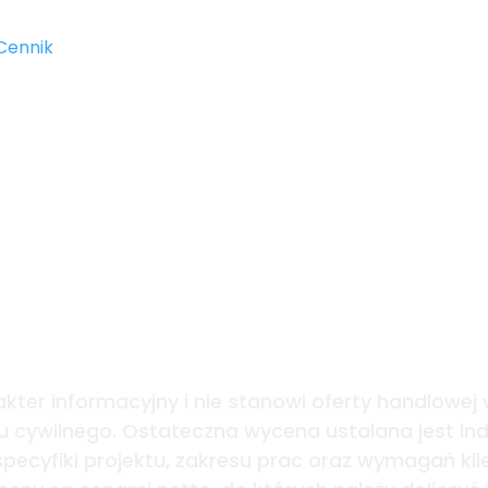
Cennik
Oferta
Blog
Cennik
ualne Spacery C
ter informacyjny i nie stanowi oferty handlowej 
u cywilnego. Ostateczna wycena ustalana jest ind
specyfiki projektu, zakresu prac oraz wymagań kli