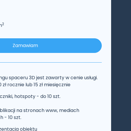
2
m
Zamawiam
ngu spaceru 3D jest zawarty w cenie usługi.
 zł rocznie lub 15 zł miesięcznie
zniki, hotspoty - do 10 szt.
ublikacji na stronach www, mediach
 - 10 szt.
zentacja obiektu