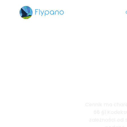
O nas
Portfolio
Wirt
Cennik ma charak
66 §1 Kodeks
zależności od 