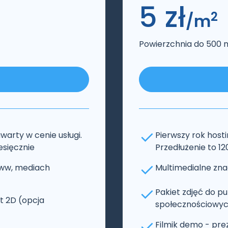
5 zł
2
/m
Powierzchnia do 500 
warty w cenie usługi.
Pierwszy rok hosti
iesięcznie
Przedłużenie to 120
 www, mediach
Multimedialne znac
Pakiet zdjęć do p
t 2D (opcja
społecznościowych
Filmik demo - pre