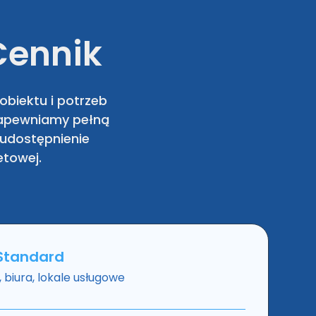
Cennik
biektu i potrzeb
 zapewniamy pełną
udostępnienie
etowej.
 Standard
 biura, lokale usługowe