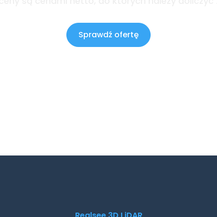
eny są cenami netto, do których należy doliczyć
Sprawdź ofertę
Realsee 3D LiDAR